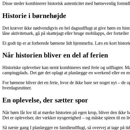
Disse steder kombinerer historisk autenticitet med børnevenlig formidl
Historie i børnehøjde
Det kræver ikke nødvendigvis en hel dagsudflugt at give børn en histo
låne aktivitetsark, gå på skattejagt eller bruge mobilapps, der fortæller
Et godt tip er at forberede børnene lidt hjemmefra. Læs en kort histori
Når historien bliver en del af ferien
Historiske oplevelser kan nemt kombineres med ferie og udflugter. M
campingplads. Det gør det oplagt at planlægge en weekend eller en min
For børnene bliver det en ferie, hvor de ikke bare ser noget nyt – de 
hverdagsrutiner.
En oplevelse, der sætter spor
Når børn får lov til at mærke historien på egen krop, bliver den ikke 
Det er oplevelser, der vækker nysgerrighed – og måske spiren til en liv
Så næste gang I planlægger en familieudflugt, så overvej at tage på ti