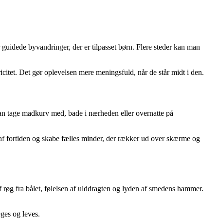
 guidede byvandringer, der er tilpasset børn. Flere steder kan man
ricitet. Det gør oplevelsen mere meningsfuld, når de står midt i den.
an tage madkurv med, bade i nærheden eller overnatte på
n af fortiden og skabe fælles minder, der rækker ud over skærme og
af røg fra bålet, følelsen af ulddragten og lyden af smedens hammer.
eges og leves.