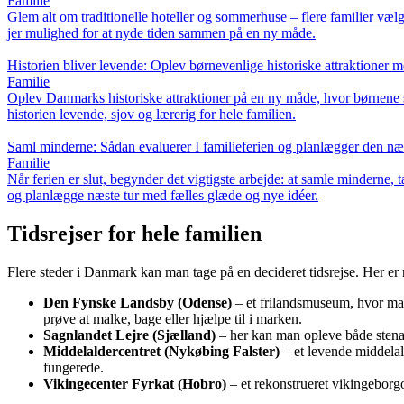
Familie
Glem alt om traditionelle hoteller og sommerhuse – flere familier vælg
jer mulighed for at nyde tiden sammen på en ny måde.
Historien bliver levende: Oplev børnevenlige historiske attraktioner 
Familie
Oplev Danmarks historiske attraktioner på en ny måde, hvor børnene se
historien levende, sjov og lærerig for hele familien.
Saml minderne: Sådan evaluerer I familieferien og planlægger den næs
Familie
Når ferien er slut, begynder det vigtigste arbejde: at samle minderne, 
og planlægge næste tur med fælles glæde og nye idéer.
Tidsrejser for hele familien
Flere steder i Danmark kan man tage på en decideret tidsrejse. Her er
Den Fynske Landsby (Odense)
– et frilandsmuseum, hvor man
prøve at malke, bage eller hjælpe til i marken.
Sagnlandet Lejre (Sjælland)
– her kan man opleve både stenal
Middelaldercentret (Nykøbing Falster)
– et levende middelal
fungerede.
Vikingecenter Fyrkat (Hobro)
– et rekonstrueret vikingeborg