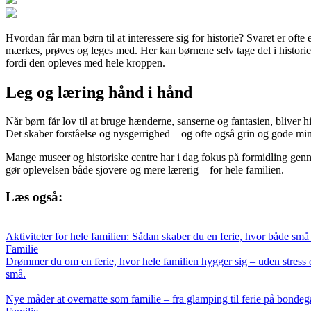
Hvordan får man børn til at interessere sig for historie? Svaret er of
mærkes, prøves og leges med. Her kan børnene selv tage del i historien
fordi den opleves med hele kroppen.
Leg og læring hånd i hånd
Når børn får lov til at bruge hænderne, sanserne og fantasien, bliver 
Det skaber forståelse og nysgerrighed – og ofte også grin og gode min
Mange museer og historiske centre har i dag fokus på formidling genn
gør oplevelsen både sjovere og mere lærerig – for hele familien.
Læs også:
Aktiviteter for hele familien: Sådan skaber du en ferie, hvor både små 
Familie
Drømmer du om en ferie, hvor hele familien hygger sig – uden stress o
små.
Nye måder at overnatte som familie – fra glamping til ferie på bondeg