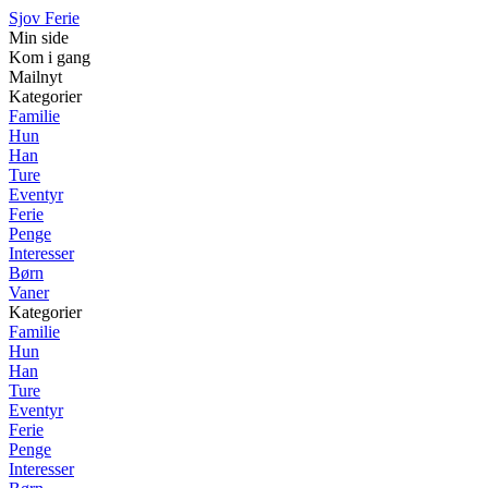
Sjov Ferie
Min side
Kom i gang
Mailnyt
Kategorier
Familie
Hun
Han
Ture
Eventyr
Ferie
Penge
Interesser
Børn
Vaner
Kategorier
Familie
Hun
Han
Ture
Eventyr
Ferie
Penge
Interesser