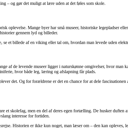
ing – og gør det muligt at lære uden at det føles som skole.
risk oplevelse. Mange byer har små museer, historiske legepladser eller
 historier gennem lyd og billeder.
e, se et billede af en viking eller tal om, hvordan man levede uden elekt
ange af de levende museer ligger i naturskønne omgivelser, hvor man k
iferie, hvor både leg, læring og afslapning får plads.
oplever det. Og for forældrene er det en chance for at dele fascinatione
bare et skolefag, men en del af deres egen fortælling. De husker duften 
slang interesse for fortiden.
dsrejse. Historien er ikke kun noget, man læser om – den kan opleves, l