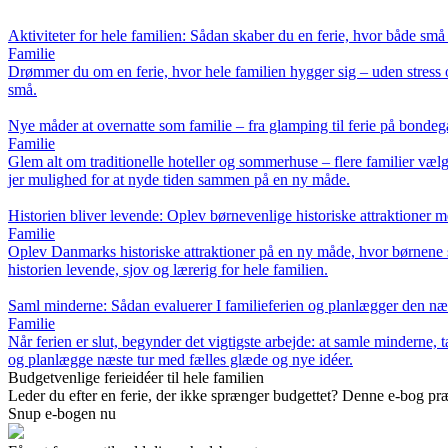
Aktiviteter for hele familien: Sådan skaber du en ferie, hvor både små 
Familie
Drømmer du om en ferie, hvor hele familien hygger sig – uden stress o
små.
Nye måder at overnatte som familie – fra glamping til ferie på bondeg
Familie
Glem alt om traditionelle hoteller og sommerhuse – flere familier vælg
jer mulighed for at nyde tiden sammen på en ny måde.
Historien bliver levende: Oplev børnevenlige historiske attraktioner 
Familie
Oplev Danmarks historiske attraktioner på en ny måde, hvor børnene se
historien levende, sjov og lærerig for hele familien.
Saml minderne: Sådan evaluerer I familieferien og planlægger den næs
Familie
Når ferien er slut, begynder det vigtigste arbejde: at samle minderne, 
og planlægge næste tur med fælles glæde og nye idéer.
Budgetvenlige ferieidéer til hele familien
Leder du efter en ferie, der ikke sprænger budgettet? Denne e-bog præ
Snup e-bogen nu