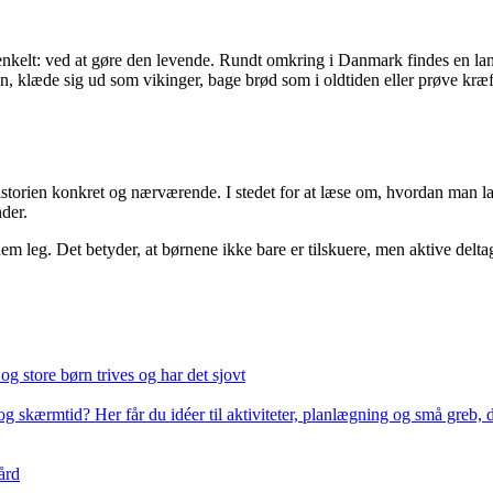
te enkelt: ved at gøre den levende. Rundt omkring i Danmark findes en la
, klæde sig ud som vikinger, bage brød som i oldtiden eller prøve kræfte
historien konkret og nærværende. I stedet for at læse om, hvordan man la
der.
em leg. Det betyder, at børnene ikke bare er tilskuere, men aktive del
og store børn trives og har det sjovt
g skærmtid? Her får du idéer til aktiviteter, planlægning og små greb, 
ård