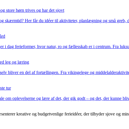
og store børn trives og har det sjovt
g skærmtid? Her får du idéer til aktiviteter, planlægning og små greb, 
ård
er i dag ferieformer, hvor natur, ro og fællesskab er i centrum. Fra luk
med leg og læring
lv bliver en del af fortællingen. Fra vikingelege og middelalderaktivi
te tur
tale om oplevelserne og lære af det, der gik godt – og det, der kunne bliv
senterer kreative og budgetvenlige ferieidéer, der tilbyder sjove og m