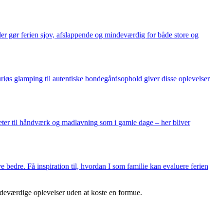
der gør ferien sjov, afslappende og mindeværdig for både store og
suriøs glamping til autentiske bondegårdsophold giver disse oplevelser
teter til håndværk og madlavning som i gamle dage – her bliver
e bedre. Få inspiration til, hvordan I som familie kan evaluere ferien
indeværdige oplevelser uden at koste en formue.