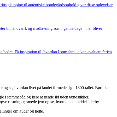
suriøs glamping til autentiske bondegårdsophold giver disse oplevelser
teter til håndværk og madlavning som i gamle dage – her bliver
e bedre. Få inspiration til, hvordan I som familie kan evaluere ferien
 og se, hvordan livet på landet formede sig i 1800-tallet. Børn kan
le i stammebåd og lære at tænde ild uden tændstikker.
øve rustninger, smede jern og se, hvordan en middelalderby
ællinger om guder og helte.