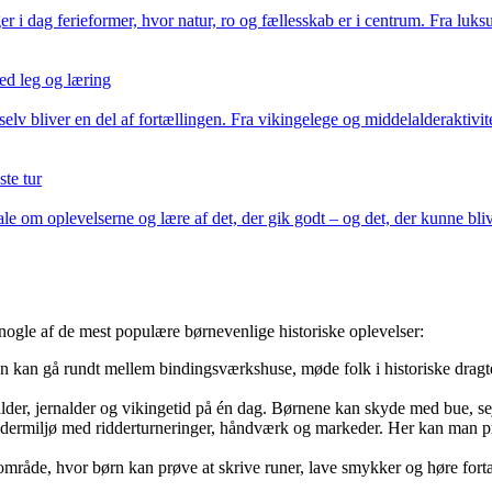
er i dag ferieformer, hvor natur, ro og fællesskab er i centrum. Fra luk
med leg og læring
lv bliver en del af fortællingen. Fra vikingelege og middelalderaktivi
te tur
tale om oplevelserne og lære af det, der gik godt – og det, der kunne bliv
 nogle af de mest populære børnevenlige historiske oplevelser:
 kan gå rundt mellem bindingsværkshuse, møde folk i historiske dragter
der, jernalder og vikingetid på én dag. Børnene kan skyde med bue, sej
dermiljø med ridderturneringer, håndværk og markeder. Her kan man pr
område, hvor børn kan prøve at skrive runer, lave smykker og høre fort