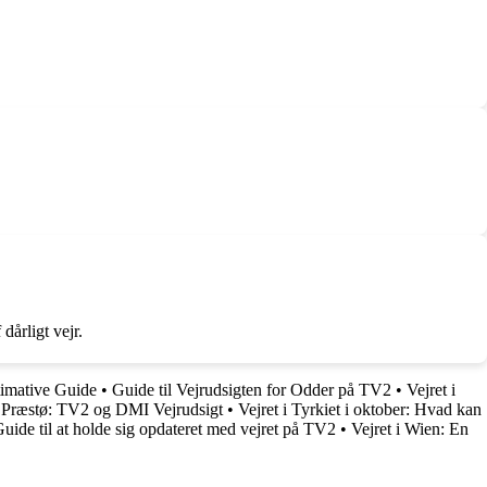
dårligt vejr.
timative Guide
•
Guide til Vejrudsigten for Odder på TV2
•
Vejret i
i Præstø: TV2 og DMI Vejrudsigt
•
Vejret i Tyrkiet i oktober: Hvad kan
uide til at holde sig opdateret med vejret på TV2
•
Vejret i Wien: En