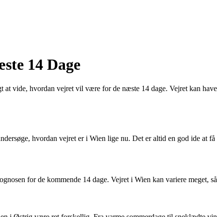
æste 14 Dage
t at vide, hvordan vejret vil være for de næste 14 dage. Vejret kan have 
dersøge, hvordan vejret er i Wien lige nu. Det er altid en god ide at få
 prognosen for de kommende 14 dage. Vejret i Wien kan variere meget, så de
n i Østrig være ret forskellig. Fra varme sommerdage til sneklædte vint