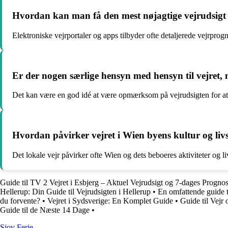
Hvordan kan man få den mest nøjagtige vejrudsigt
Elektroniske vejrportaler og apps tilbyder ofte detaljerede vejrprog
Er der nogen særlige hensyn med hensyn til vejret,
Det kan være en god idé at være opmærksom på vejrudsigten for at p
Hvordan påvirker vejret i Wien byens kultur og livs
Det lokale vejr påvirker ofte Wien og dets beboeres aktiviteter og l
Guide til TV 2 Vejret i Esbjerg – Aktuel Vejrudsigt og 7-dages Progno
Hellerup: Din Guide til Vejrudsigten i Hellerup
•
En omfattende guide ti
du forvente?
•
Vejret i Sydsverige: En Komplet Guide
•
Guide til Vejr
Guide til de Næste 14 Dage
•
Sjov Ferie