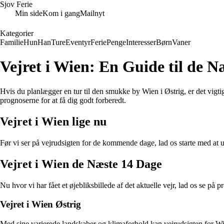
Sjov Ferie
Min side
Kom i gang
Mailnyt
Kategorier
Familie
Hun
Han
Ture
Eventyr
Ferie
Penge
Interesser
Børn
Vaner
Vejret i Wien: En Guide til de N
Hvis du planlægger en tur til den smukke by Wien i Østrig, er det vigtig
prognoserne for at få dig godt forberedt.
Vejret i Wien lige nu
Før vi ser på vejrudsigten for de kommende dage, lad os starte med at un
Vejret i Wien de Næste 14 Dage
Nu hvor vi har fået et øjebliksbillede af det aktuelle vejr, lad os se på
Vejret i Wien Østrig
Med sine varierede landskaber og klimaforhold kan vejrudsigten for Wie