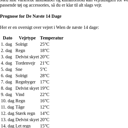
passende tøj og accessories, så du er klar til alt slags vejr.
Prognose for De Næste 14 Dage
Her er en oversigt over vejret i Wien de næste 14 dage:
Dato
Vejrtype
Temperatur
1. dag
Solrigt
25°C
2. dag
Regn
18°C
3. dag
Delvist skyet
20°C
4. dag
Tordenvejr
21°C
5. dag
Sne
5°C
6. dag
Solrigt
28°C
7. dag
Regnbyger
17°C
8. dag
Delvist skyet
19°C
9. dag
Vind
22°C
10. dag
Regn
16°C
11. dag
Tåge
12°C
12. dag
Stærk regn
14°C
13. dag
Delvist skyet
20°C
14. dag
Let regn
15°C