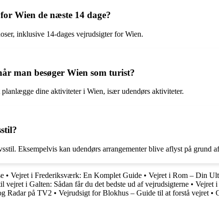
 for Wien de næste 14 dage?
noser, inklusive 14-dages vejrudsigter for Wien.
 når man besøger Wien som turist?
lanlægge dine aktiviteter i Wien, især udendørs aktiviteter.
stil?
ivsstil. Eksempelvis kan udendørs arrangementer blive aflyst på grund af 
se
•
Vejret i Frederiksværk: En Komplet Guide
•
Vejret i Rom – Din Ul
l vejret i Galten: Sådan får du det bedste ud af vejrudsigterne
•
Vejret 
 og Radar på TV2
•
Vejrudsigt for Blokhus – Guide til at forstå vejret
•
G