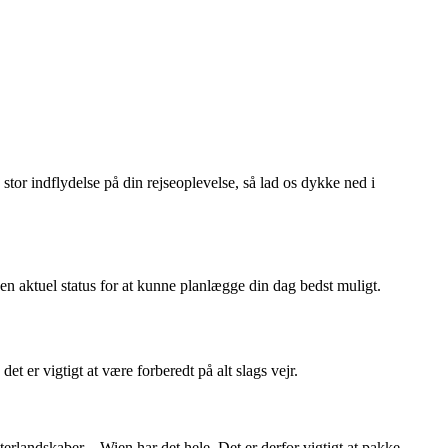
stor indflydelse på din rejseoplevelse, så lad os dykke ned i
 en aktuel status for at kunne planlægge din dag bedst muligt.
t er vigtigt at være forberedt på alt slags vejr.
erlandskaber – Wien har det hele. Det er derfor vigtigt at pakke